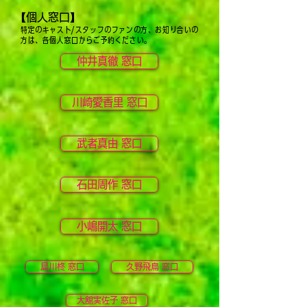
【個人窓口】
特定のキャスト/スタッフのファンの方、お知り合いの
方は、各個人窓口からご予約ください。
仲井真徹 窓口
川崎愛香里 窓口
武者真由 窓口
石田周作 窓口
小嶋開太 窓口
島川柊 窓口
久野飛鳥 窓口
大舘実佐子 窓口