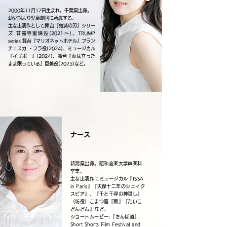
2000年11月17日生まれ。千葉県出身。
幼少期より児童劇団に所属する。
主な出演作として舞台『鬼滅の刃』シリー
ズ 甘露寺蜜璃役(2021〜)、TRUMP
series 舞台『マリオネットホテル』フラン
チェス
カ ・フラ役(2024)、ミュージカル
『イザボー』(2024)、舞台『血は立った
まま眠っている』夏美役(2025)など。
ナース
新潟県出身。昭和音楽大学声楽科
卒業。
主な出演作に
ミュージカル『ISSA
in Paris』『天保十二年のシェイク
スピア』、
『千と千尋の神隠し』
（坊役）こまつ座『雨』『たいこ
どんどん』など。
ショートムービー:『さんぽ道』
Short Shorts Film Festival and