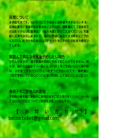
座席について
全席指定席です。当日受付にてお客様に座席番号をお伝えします。
座席位置のご希望がある場合は、ご予約時、備考欄にて「座席まで
の段差が少ない位置希望」「後方希望」などご入力ください。先着
順に座席を決定しますので、強いご要望のある方はお早めにご予約
ください。前方中央の席はSS/Sチケットをご予約のお客様を優先い
たします。
複数人で異なる券種を予約したい場合
恐れ入りますが、違う券種を同時に予約することができません。例
えば、親子のお客様で「一般」と「U20」をご予約いただく等の際
は、お手数ですがバラバラに1枚ずつご予約いただき、備考欄に
「別で予約している〇〇〇〇と並びの席にしてほしい」とご記入く
ださい。
車椅子をご使用のお客様
予約時の備考欄に車椅子ご使用の旨をご記入頂けましたら、 メール
で当日のご対応についてご相談をお送りいたします。
​【お問い合わせ】
borzoi.ticket@gmail.com