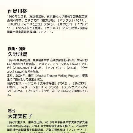
島川柊
作
1995年生まれ。東京都出身。東京藝術大学美術学部先端芸術
表現科卒業。これまでに『彼方が原』『バウワウ』(2022)、
『IBUKI』『イエスと言え』(2023)、『ガタピシ』
『ソフトパ
ワー』(2024)などを執筆。『ウテルス』(2025)が第70回岸
田國士戯曲賞最終候補にノミネート。
作曲・演奏
久野飛鳥
1997年東京都出身。東京藝術大学 音楽学部作曲科卒業。学内にお
いて長谷川良夫賞受賞。これまでに、ミュージカル『なんのこれし
き』(2018/2021)をはじめ、『ソフトパワー』(2024)、『ウテ
ルス』(2025)などを作曲。
また、2024年、東宝「Musical Theater Writing Program」受講
生に作曲家として選出された。
演奏ではミュージカル『太平洋序曲』(2023) 、『SMOKE』
(2024)、『イリュージョニスト』(2025)、『フランケンシュタイ
ン』(2025)、『ブラッド・ブラザーズ』(2026)などに参加してい
る。
演出
大舘実佐子
1996年生まれ。東京都出身。2018年東京藝術大学美術学部先端
芸術表現科を卒業。22年に同大学院修士課程を修了し、26年同大
学院博士後期課程を満期退学。近年の演出作は『ソフトパワー』