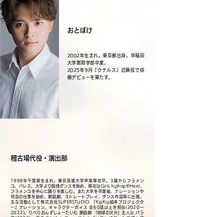
おとぼけ
2002年生まれ。東京都出身。早稲田
大学教育学部卒業。
2025年9月『ウテルス』近藤役で俳
優デビューを果たす。
稽古場代役・演出部
1999年千葉県生まれ。東京音楽大学声楽専攻卒。3歳からフラメン
コ、バレエ、大学より競技ダンスを始め、現在はGirls hiphopやHeel、
フラメンコを中心に踊りを楽しむ。また大学を卒業後、ナレーションや
司会の仕事を始め、朗読劇、ストレートプレイ、ダンス作品等に出演。
主な活動として株式会社SUPERSTUDIO 『KipKip絵本プロジェクタ
ー』ナレーション、キャラクターボイス 全60話以上を担当(2020〜
2022)、りべりおんずしょーたいむ 朗読劇 『地球の欠片』主人公 パラ