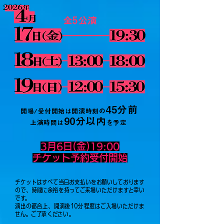
全5公演
45分前
​開場/受付開始は開演時刻の
90分以内
​上演時間は
​を予定
3月6日(金)19:00
チケット予約受付開始
チケットはすべて当日お支払いをお願いしております
ので、時間に余裕を持ってご来場いただけますと幸い
です。
演出の都合上、開演後10分程度はご入場いただけま
せん。ご了承ください。