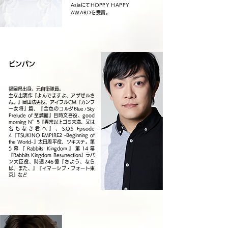
AsiaにてHOPPY HAPPY
AWARDを受賞。
ピンパン
福岡県出身。元自衛隊員。
主な出演作『よんでますよ、アザゼルさ
ん。』岡田法男役、アイフルCM『カンフ
ー女将』篇、『金色のコルダBlue♪Sky
Prelude of 至誠館』目時文吾役、good
morning N゜5『異常以上ゴミ未満、又は
名もなき君へ』、S.Q.S Episode
4『TSUKINO EMPIRE2 -Beginning of
the World-』太田周平役、ツキステ。第
5幕『Rabbits Kingdom』第14幕
『Rabbits Kingdom Resurrection』ラパ
ン大臣役、時速246億『さよう、なら
ば、また、』『イマーシブ・フォート東
京』など