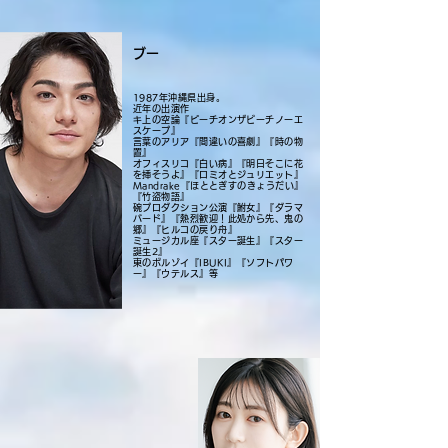
ブー
1987年沖縄県出身。
近年の出演作
キ上の空論『ピーチオンザビーチノーエ
スケープ』
言葉のアリア『間違いの喜劇』『時の物
置』
オフィスリコ『白い病』『明日そこに花
を挿そうよ』『ロミオとジュリエット』
Mandrake『ほととぎすのきょうだい』
『竹盗物語』
碗プロダクション公演『鮒女』『ダラマ
バード』『熱烈歓迎！此処から先、鬼の
郷』『ヒルコの戻り舟』
ミュージカル座『スター誕生』『スター
誕生2』
東のボルゾイ『IBUKI』『ソフトパワ
ー』『ウテルス』等