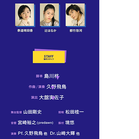
▼
▼
▼