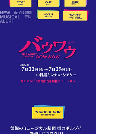
ミュージカル劇団東のボルゾイの新作は不眠極めしバッドナイトコメディ『バウワウ』。